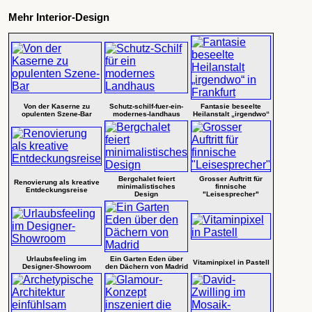
Mehr Interior-Design
Von der Kaserne zu
Schutz-schilf-fuer-ein-
Fantasie beseelte
opulenten Szene-Bar
modernes-landhaus
Heilanstalt „irgendwo“
Bergchalet feiert
Grosser Auftritt für
Renovierung als kreative
minimalistisches
finnische
Entdeckungsreise
Design
"Leisesprecher"
Urlaubsfeeling im
Ein Garten Eden über
Vitaminpixel in Pastell
Designer-Showroom
den Dächern von Madrid