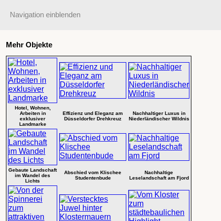
Navigation einblenden
Mehr Objekte
Hotel, Wohnen,
Arbeiten in
Effizienz und Eleganz am
Nachhaltiger Luxus in
exklusiver
Düsseldorfer Drehkreuz
Niederländischer Wildnis
Landmarke
Gebaute Landschaft
Abschied vom Klischee
Nachhaltige
im Wandel des
Studentenbude
Leselandschaft am Fjord
Lichts