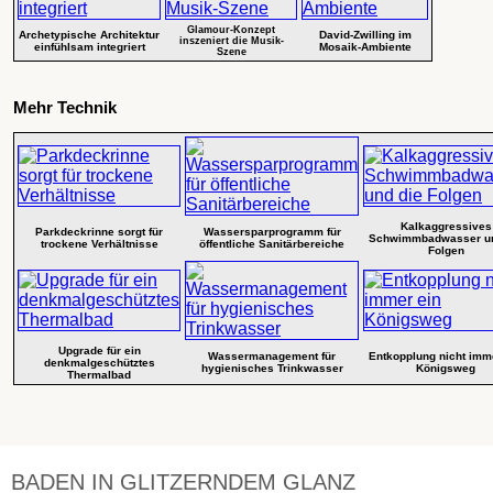
Glamour-Konzept
Archetypische Architektur
David-Zwilling im
inszeniert die Musik-
einfühlsam integriert
Mosaik-Ambiente
Szene
Mehr Technik
Kalkaggressives
Parkdeckrinne sorgt für
Wassersparprogramm für
Schwimmbadwasser un
trockene Verhältnisse
öffentliche Sanitärbereiche
Folgen
Upgrade für ein
Wassermanagement für
Entkopplung nicht imm
denkmalgeschütztes
hygienisches Trinkwasser
Königsweg
Thermalbad
BADEN IN GLITZERNDEM GLANZ