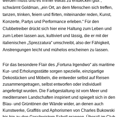
werden muss und es immer etwas zu entdecken gibt“,
schwärmt Goldman, „ein Ort, an dem Menschen sich treffen,
tanzen, trinken, feiern und flirten, miteinander reden, Kunst,
Konzerte, Partys und Performance erleben.“ Für den
Clubbetreiber drückt sich hier eine Haltung zum Leben und
zum Leben lassen aus, kultiviert und lässig, die er mit der
italienischen „Sprezzatura“ umschreibt, also der Fähigkeit,
Anstrengungen leicht und mühelos erscheinen zu lassen.
Für das besondere Flair des „Fortuna Irgendwo“ als maritime
Kur- und Erholungsstätte sorgen spezielle, einzigartige
Dekostücken und Möbeln, die entweder selbst auf Reisen
zusammengetragen, selbst entworfen oder individuell
angefertigt wurden. Die Farbgestaltung ist vom Meer und
mediterranen Landschaften inspiriert und spiegelt sich in den
Blau- und Grüntönen der Wände wider, an denen auch
Kunstwerke, Graffitis und Aphorismen von Charles Bukowski
bis hin zu den Geschwistern Scholl prangen. Überall im Club