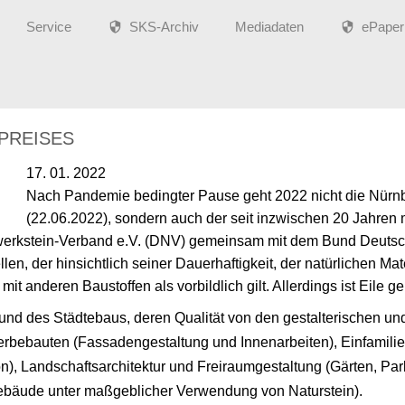
Service
SKS-Archiv
Mediadaten
ePaper
PREISES
17. 01. 2022
Nach Pandemie bedingter Pause geht 2022 nicht die Nürnb
(22.06.2022), sondern auch der seit inzwischen 20 Jahren 
rwerkstein-Verband e.V. (DNV) gemeinsam mit dem Bund Deutsch
llen, der hinsichtlich seiner Dauerhaftigkeit, der natürlichen 
anderen Baustoffen als vorbildlich gilt. Allerdings ist Eile 
nd des Städtebaus, deren Qualität von den gestalterischen und
erbebauten (Fassadengestaltung und Innenarbeiten), Einfamilie
n), Landschaftsarchitektur und Freiraumgestaltung (Gärten, Pa
ebäude unter maßgeblicher Verwendung von Naturstein).