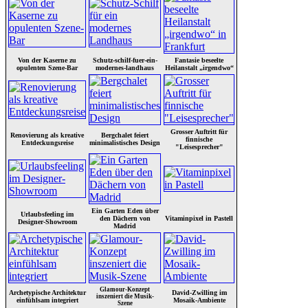
Von der Kaserne zu
Schutz-schilf-fuer-ein-
Fantasie beseelte
opulenten Szene-Bar
modernes-landhaus
Heilanstalt „irgendwo“
Grosser Auftritt für
Renovierung als kreative
Bergchalet feiert
finnische
Entdeckungsreise
minimalistisches Design
"Leisesprecher"
Ein Garten Eden über
Urlaubsfeeling im
den Dächern von
Vitaminpixel in Pastell
Designer-Showroom
Madrid
Glamour-Konzept
Archetypische Architektur
David-Zwilling im
inszeniert die Musik-
einfühlsam integriert
Mosaik-Ambiente
Szene