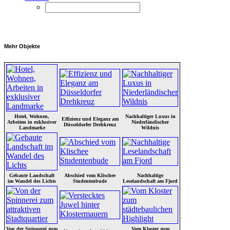
Mehr Objekte
Hotel, Wohnen,
Nachhaltiger Luxus in
Effizienz und Eleganz am
Arbeiten in exklusiver
Niederländischer
Düsseldorfer Drehkreuz
Landmarke
Wildnis
Gebaute Landschaft
Abschied vom Klischee
Nachhaltige
im Wandel des Lichts
Studentenbude
Leselandschaft am Fjord
Von der Spinnerei zum
Vom Kloster zum