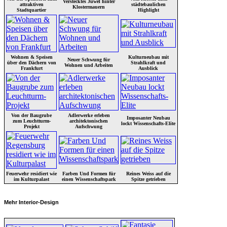
Verstecktes Juwel hinter
attraktiven
städtebaulichen
Klostermauern
Stadtquartier
Highlight
Wohnen & Speisen
Kulturneubau mit
Neuer Schwung für
über den Dächern von
Strahlkraft und
Wohnen und Arbeiten
Frankfurt
Ausblick
Von der Baugrube
Adlerwerke erleben
Imposanter Neubau
zum Leuchtturm-
architektonischen
lockt Wissenschafts-Elite
Projekt
Aufschwung
Feuerwehr residiert wie
Farben Und Formen für
Reines Weiss auf die
im Kulturpalast
einen Wissenschaftspark
Spitze getrieben
Mehr Interior-Design