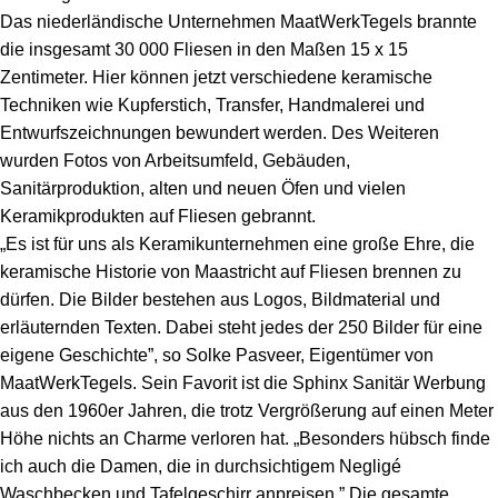
Das niederländische Unternehmen MaatWerkTegels brannte
die insgesamt 30 000 Fliesen in den Maßen 15 x 15
Zentimeter. Hier können jetzt verschiedene keramische
Techniken wie Kupferstich, Transfer, Handmalerei und
Entwurfszeichnungen bewundert werden. Des Weiteren
wurden Fotos von Arbeitsumfeld, Gebäuden,
Sanitärproduktion, alten und neuen Öfen und vielen
Keramikprodukten auf Fliesen gebrannt.
„Es ist für uns als Keramikunternehmen eine große Ehre, die
keramische Historie von Maastricht auf Fliesen brennen zu
dürfen. Die Bilder bestehen aus Logos, Bildmaterial und
erläuternden Texten. Dabei steht jedes der 250 Bilder für eine
eigene Geschichte”, so Solke Pasveer, Eigentümer von
MaatWerkTegels. Sein Favorit ist die Sphinx Sanitär Werbung
aus den 1960er Jahren, die trotz Vergrößerung auf einen Meter
Höhe nichts an Charme verloren hat. „Besonders hübsch finde
ich auch die Damen, die in durchsichtigem Negligé
Waschbecken und Tafelgeschirr anpreisen.” Die gesamte