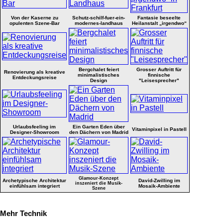
Von der Kaserne zu
Schutz-schilf-fuer-ein-
Fantasie beseelte
opulenten Szene-Bar
modernes-landhaus
Heilanstalt „irgendwo“
Bergchalet feiert
Grosser Auftritt für
Renovierung als kreative
minimalistisches
finnische
Entdeckungsreise
Design
"Leisesprecher"
Urlaubsfeeling im
Ein Garten Eden über
Vitaminpixel in Pastell
Designer-Showroom
den Dächern von Madrid
Glamour-Konzept
Archetypische Architektur
David-Zwilling im
inszeniert die Musik-
einfühlsam integriert
Mosaik-Ambiente
Szene
Mehr Technik