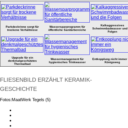
Kalkaggressives
Parkdeckrinne sorgt für
Wassersparprogramm für
Schwimmbadwasser und 
trockene Verhältnisse
öffentliche Sanitärbereiche
Folgen
Upgrade für ein
Wassermanagement für
Entkopplung nicht immer 
denkmalgeschütztes
hygienisches Trinkwasser
Königsweg
Thermalbad
FLIESENBILD ERZÄHLT KERAMIK-
GESCHICHTE
Fotos:MaatWerk Tegels (5)