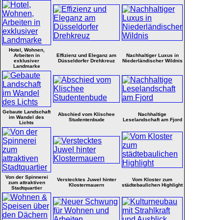
Hotel, Wohnen,
Arbeiten in
Effizienz und Eleganz am
Nachhaltiger Luxus in
exklusiver
Düsseldorfer Drehkreuz
Niederländischer Wildnis
Landmarke
Gebaute Landschaft
Abschied vom Klischee
Nachhaltige
im Wandel des
Studentenbude
Leselandschaft am Fjord
Lichts
Von der Spinnerei
Verstecktes Juwel hinter
Vom Kloster zum
zum attraktiven
Klostermauern
städtebaulichen Highlight
Stadtquartier