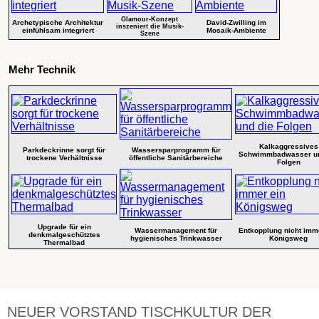
Glamour-Konzept
Archetypische Architektur
David-Zwilling im
inszeniert die Musik-
einfühlsam integriert
Mosaik-Ambiente
Szene
Mehr Technik
Kalkaggressives
Parkdeckrinne sorgt für
Wassersparprogramm für
Schwimmbadwasser un
trockene Verhältnisse
öffentliche Sanitärbereiche
Folgen
Upgrade für ein
Wassermanagement für
Entkopplung nicht imm
denkmalgeschütztes
hygienisches Trinkwasser
Königsweg
Thermalbad
NEUER VORSTAND TISCHKULTUR DER