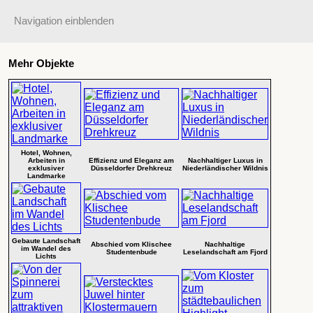
Navigation einblenden
Mehr Objekte
Hotel, Wohnen,
Arbeiten in
Effizienz und Eleganz am
Nachhaltiger Luxus in
exklusiver
Düsseldorfer Drehkreuz
Niederländischer Wildnis
Landmarke
Gebaute Landschaft
Abschied vom Klischee
Nachhaltige
im Wandel des
Studentenbude
Leselandschaft am Fjord
Lichts