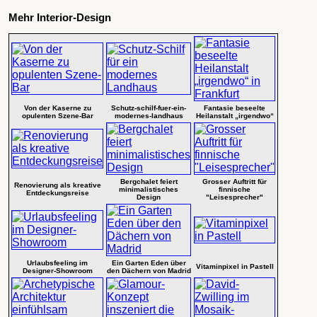
Mehr Interior-Design
Von der Kaserne zu
Schutz-schilf-fuer-ein-
Fantasie beseelte
opulenten Szene-Bar
modernes-landhaus
Heilanstalt „irgendwo“
Bergchalet feiert
Grosser Auftritt für
Renovierung als kreative
minimalistisches
finnische
Entdeckungsreise
Design
"Leisesprecher"
Urlaubsfeeling im
Ein Garten Eden über
Vitaminpixel in Pastell
Designer-Showroom
den Dächern von Madrid