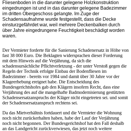
Fliesenboden in die darunter gelegene Holzkonstruktion
eingedrungen ist und in das darunter gelegene Badezimmer
im dritten Obergeschoss gelangte.
Im Zuge der
Schadensaufnahme wurde festgestellt, dass die Decke
einsturzgefährdet war, weil mehrere Deckenbalken durch
über Jahre eingedrungene Feuchtigkeit beschädigt worden
waren.
Der Vermieter forderte für die Sanierung Schadenersatz in Höhe von
fast 38 000 Euro. Die Beklagten widersprachen dieser Forderung
mit dem Hinweis auf die Verjährung, da sich die
schadensursächliche Pflichtverletzung ‑ der unter Verstoß gegen die
Regeln der Technik erfolgte Einbau der Bodenfliesen im
Badezimmer ‑ bereits vor 1984 und damit über 30 Jahre vor der
Klageerhebung ereignet habe. Die Entscheidung des
Bundesgerichtshofes gab den Klägern insofern Recht, dass eine
Verjährung des auf die mangelhafte Badmodernisierung gestützten
Schadensersatzanspruchs der Kläger nicht eingetreten sei. und somit
der Schadensersatzanspruch rechtens sei.
Da das Mietverhältnis fortdauert und die Vermieter die Wohnung
noch nicht zurückerhalten haben, habe der Lauf der Verjährung
noch nicht begonnen. Der Bundesgerichtshof hat den Fall deshalb
an das Landgericht zurückverwiesen, das jetzt noch weitere