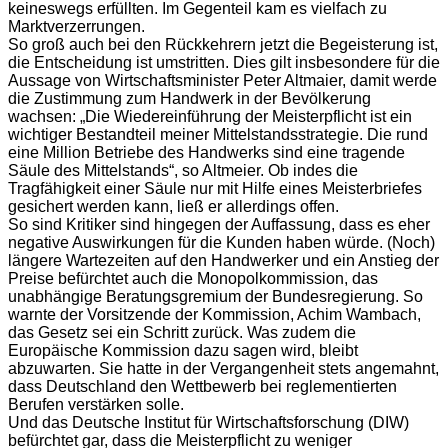
keineswegs erfüllten. Im Gegenteil kam es vielfach zu
Marktverzerrungen.
So groß auch bei den Rückkehrern jetzt die Begeisterung ist,
die Entscheidung ist umstritten. Dies gilt insbesondere für die
Aussage von Wirtschaftsminister Peter Altmaier, damit werde
die Zustimmung zum Handwerk in der Bevölkerung
wachsen: „Die Wiedereinführung der Meisterpflicht ist ein
wichtiger Bestandteil meiner Mittelstandsstrategie. Die rund
eine Million Betriebe des Handwerks sind eine tragende
Säule des Mittelstands“, so Altmeier. Ob indes die
Tragfähigkeit einer Säule nur mit Hilfe eines Meisterbriefes
gesichert werden kann, ließ er allerdings offen.
So sind Kritiker sind hingegen der Auffassung, dass es eher
negative Auswirkungen für die Kunden haben würde. (Noch)
längere Wartezeiten auf den Handwerker und ein Anstieg der
Preise befürchtet auch die Monopolkommission, das
unabhängige Beratungsgremium der Bundesregierung. So
warnte der Vorsitzende der Kommission, Achim Wambach,
das Gesetz sei ein Schritt zurück. Was zudem die
Europäische Kommission dazu sagen wird, bleibt
abzuwarten. Sie hatte in der Vergangenheit stets angemahnt,
dass Deutschland den Wettbewerb bei reglementierten
Berufen verstärken solle.
Und das Deutsche Institut für Wirtschaftsforschung (DIW)
befürchtet gar, dass die Meisterpflicht zu weniger